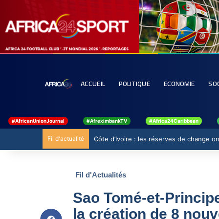
ACCUEIL
POLITIQUE
ECONOMIE
SO
#AfricanUnionJournal
#AfreximbankTV
#Africa24Caribbean
Fil d'actualité
Côte d’Ivoire : les réserves de change ont
Fil d'Actualités
Sao Tomé-et-Princip
la création de 8 nou