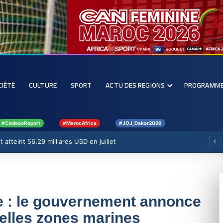
CIÉTÉ
CULTURE
SPORT
ACTU DES REGIONS
PROGRAMM
#CedeaoReport
#MarocAfrica
#JOJ_Dakar2026
 atteint 56,29 milliards USD en juillet
e : le gouvernement annonce
velles zones marines