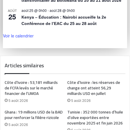
transfrontalier au Botswana du 20 au 21 août 2026
août 25 @ 0h00
-
août 28 @ 0h00
AOÛT
25
Kenya – Éducation : Nairobi accueille la 2e
Conférence de l’EAC du 25 au 28 août
Voir le calendrier
Articles similaires
Côte d’Ivoire : 53,181 milliards
Côte d’Ivoire : les réserves de
de FCFA levés sur le marché
change ont atteint 56,29
financier de l’UMOA
milliards USD en juillet
5 août 2026
5 août 2026
Ghana : 19 millions USD de la BAD
Tunisie : 352 000 tonnes d’huile
pour renforcer la filière rizicole
d’olive exportées entre
novembre 2025 et fin juin 2026
5 août 2026