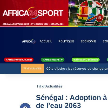
ACCUEIL
POLITIQUE
ECONOMIE
SO
#AfricanUnionJournal
#AfreximbankTV
#Africa24Caribbean
Fil d'actualité
Côte d’Ivoire : les réserves de change ont
Fil d'Actualités
Sénégal : Adoption à 
de l’eau 2063