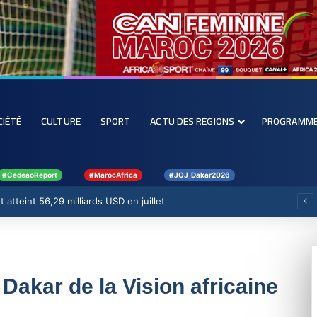
CIÉTÉ
CULTURE
SPORT
ACTU DES REGIONS
PROGRAMM
#CedeaoReport
#MarocAfrica
#JOJ_Dakar2026
 atteint 56,29 milliards USD en juillet
Dakar de la Vision africaine