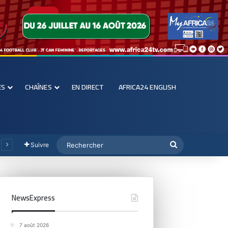
ES
CHAÎNES
EN DIRECT
AFRICA24 ENGLISH
Suivre
NewsExpress
7 août 2026