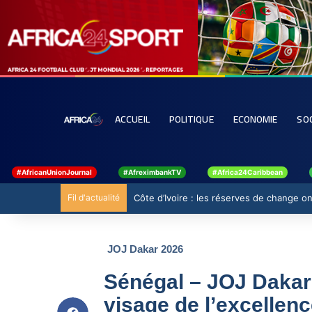
ACCUEIL
POLITIQUE
ECONOMIE
SO
#AfricanUnionJournal
#AfreximbankTV
#Africa24Caribbean
Fil d'actualité
Côte d’Ivoire : les réserves de change ont
JOJ Dakar 2026
Sénégal – JOJ Dakar
visage de l’excellen