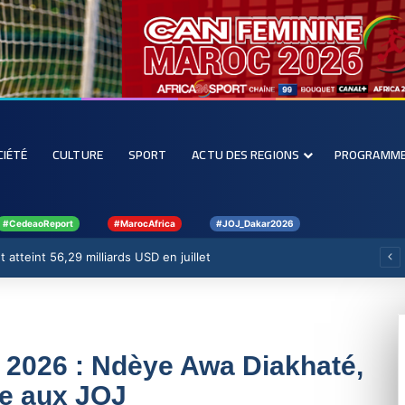
CIÉTÉ
CULTURE
SPORT
ACTU DES REGIONS
PROGRAMM
#CedeaoReport
#MarocAfrica
#JOJ_Dakar2026
 atteint 56,29 milliards USD en juillet
 2026 : Ndèye Awa Diakhaté,
ce aux JOJ