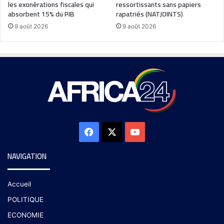
les exonérations fiscales qui
ressortissants sans papiers
absorbent 15% du PIB
rapatriés (NATJOINTS)
9 août 2026
9 août 2026
NAVIGATION
Accueil
POLITIQUE
ECONOMIE