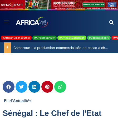
#AfricanUnionJournal
#AfreximbankTV
#Africa24Caribbean
#CedeaoReport
#Ma
Cameroun : la production commercialisée de cacao a chuté de 19,9% durant la saison 2025-2026
Fil d'Actualités
Sénégal : Le Chef de l’Etat