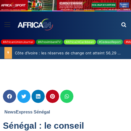
#AfricanUnionJournal
#AfreximbankTV
#Africa24Caribbean
#CedeaoReport
#Ma
Côte d’Ivoire : les réserves de change ont atteint 56,29 milliards USD en juillet
NewsExpress Sénégal
Sénégal : le conseil