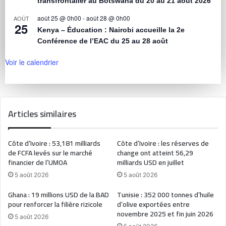
transfrontalier au Botswana du 20 au 21 août 2026
août 25 @ 0h00
-
août 28 @ 0h00
AOÛT
25
Kenya – Éducation : Nairobi accueille la 2e
Conférence de l’EAC du 25 au 28 août
Voir le calendrier
Articles similaires
Côte d’Ivoire : 53,181 milliards
Côte d’Ivoire : les réserves de
de FCFA levés sur le marché
change ont atteint 56,29
financier de l’UMOA
milliards USD en juillet
5 août 2026
5 août 2026
Ghana : 19 millions USD de la BAD
Tunisie : 352 000 tonnes d’huile
pour renforcer la filière rizicole
d’olive exportées entre
novembre 2025 et fin juin 2026
5 août 2026