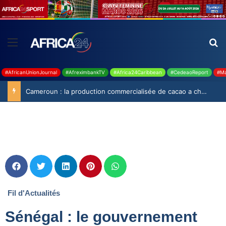
#AfricanUnionJournal
#AfreximbankTV
#Africa24Caribbean
#CedeaoReport
#Ma
Cameroun : la production commercialisée de cacao a chuté de 19,9% durant la saison 2025-2026
Fil d'Actualités
Sénégal : le gouvernement