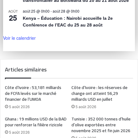
transfrontalier au Botswana du 20 au 21 août 2026
août 25 @ 0h00
-
août 28 @ 0h00
AOÛT
25
Kenya – Éducation : Nairobi accueille la 2e
Conférence de l’EAC du 25 au 28 août
Voir le calendrier
Articles similaires
Côte d’Ivoire : 53,181 milliards
Côte d’Ivoire : les réserves de
de FCFA levés sur le marché
change ont atteint 56,29
financier de l’UMOA
milliards USD en juillet
5 août 2026
5 août 2026
Ghana : 19 millions USD de la BAD
Tunisie : 352 000 tonnes d’huile
pour renforcer la filière rizicole
d’olive exportées entre
novembre 2025 et fin juin 2026
5 août 2026