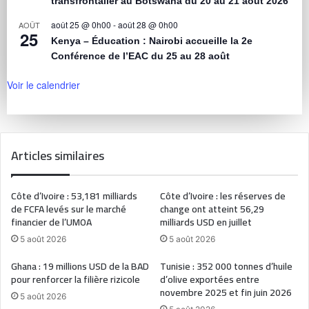
transfrontalier au Botswana du 20 au 21 août 2026
août 25 @ 0h00
-
août 28 @ 0h00
AOÛT
25
Kenya – Éducation : Nairobi accueille la 2e
Conférence de l’EAC du 25 au 28 août
Voir le calendrier
Articles similaires
Côte d’Ivoire : 53,181 milliards
Côte d’Ivoire : les réserves de
de FCFA levés sur le marché
change ont atteint 56,29
financier de l’UMOA
milliards USD en juillet
5 août 2026
5 août 2026
Ghana : 19 millions USD de la BAD
Tunisie : 352 000 tonnes d’huile
pour renforcer la filière rizicole
d’olive exportées entre
novembre 2025 et fin juin 2026
5 août 2026