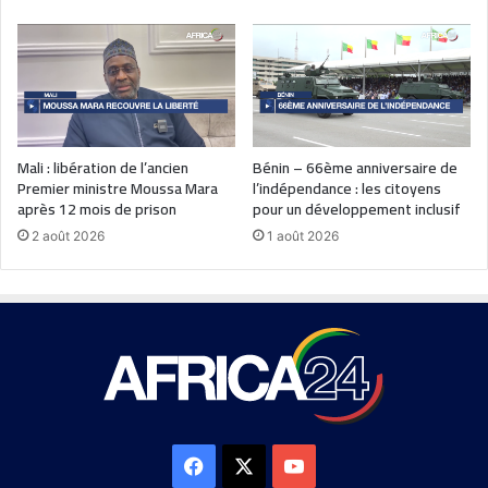
Mali : libération de l’ancien
Bénin – 66ème anniversaire de
Premier ministre Moussa Mara
l’indépendance : les citoyens
après 12 mois de prison
pour un développement inclusif
2 août 2026
1 août 2026