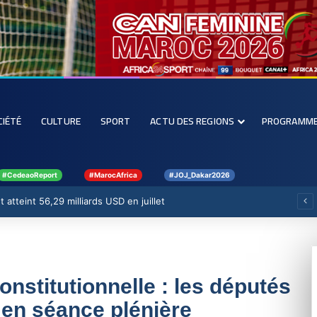
CIÉTÉ
CULTURE
SPORT
ACTU DES REGIONS
PROGRAMM
#CedeaoReport
#MarocAfrica
#JOJ_Dakar2026
 atteint 56,29 milliards USD en juillet
nstitutionnelle : les députés
 en séance plénière