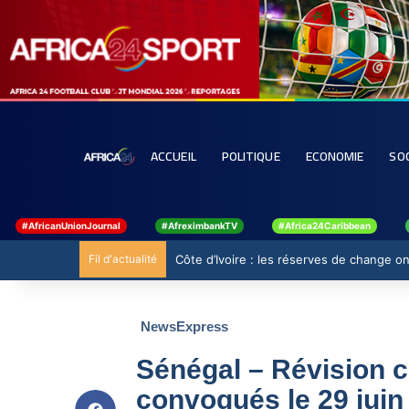
ACCUEIL
POLITIQUE
ECONOMIE
SO
#AfricanUnionJournal
#AfreximbankTV
#Africa24Caribbean
Fil d'actualité
Côte d’Ivoire : les réserves de change ont
NewsExpress
Sénégal – Révision co
convoqués le 29 juin