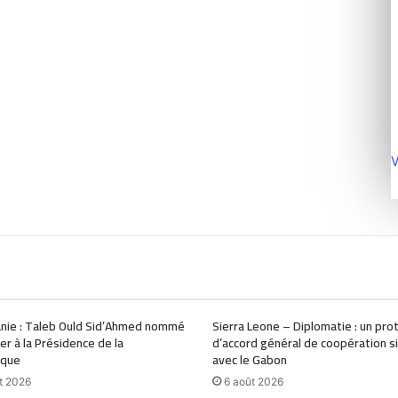
V
nie : Taleb Ould Sid’Ahmed nommé
Sierra Leone – Diplomatie : un pro
ler à la Présidence de la
d’accord général de coopération s
ique
avec le Gabon
t 2026
6 août 2026