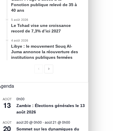
Fonction publique relevé de 35 à
40 ans
5 août 2026
Le Tchad vise une croissance
record de 7,3% d’ici 2027
4 août 2026
Libye : le mouvement Souq Al-
Juma annonce la réouverture des
institutions publiques fermées
Agenda
0h00
AOÛT
13
Zambie : Élections générales le 13
août 2026
août 20 @ 0h00
-
août 21 @ 0h00
AOÛT
20
Sommet sur les dynamiques du