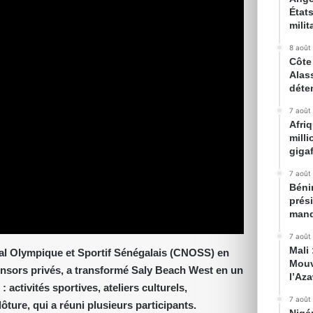
État
milit
8 août
Côte 
Alas
déte
7 août
Afri
mill
gigaf
7 août
Bénin
prés
mand
7 août
Mali
onal Olympique et Sportif Sénégalais (CNOSS) en
Mouv
ponsors privés, a transformé Saly Beach West en un
l’Az
ctivités sportives, ateliers culturels,
7 août
ôture, qui a réuni plusieurs participants.