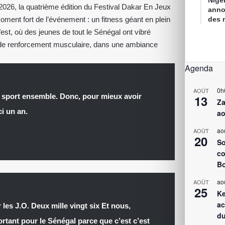
Nigé
26, la quatrième édition du Festival Dakar En Jeux
anno
oment fort de l’événement : un fitness géant en plein
des 
st, où des jeunes de tout le Sénégal ont vibré
de renforcement musculaire, dans une ambiance
Agenda
0h
AOÛT
u sport ensemble. Donc, pour mieux avoir
13
Za
ci un an.
ao
ao
AOÛT
20
So
co
Bo
ao
AOÛT
25
Ke
ac
 les J.O. Deux mille vingt six Et nous,
du
tant pour le Sénégal parce que c’est c’est