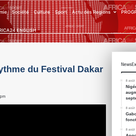
mie
Société
Culture
Sport
Actu des Regions
PROG
RICA24 ENGLISH
NewsEx
ythme du Festival Dakar
8 août
Nigér
augm
 pm
sept
8 août
Gabon
fonc
8 août
Ango