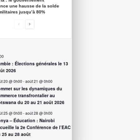
ria : le gouvernement
nce une hausse de la solde
militaires jusqu’à 80%
00
mbie : Élections générales le 13
ût 2026
ût 20 @ 0h00
-
août 21 @ 0h00
mmet sur les dynamiques du
mmerce transfrontalier au
tswana du 20 au 21 août 2026
ût 25 @ 0h00
-
août 28 @ 0h00
nya – Éducation : Nairobi
cueille la 2e Conférence de l’EAC
 25 au 28 août