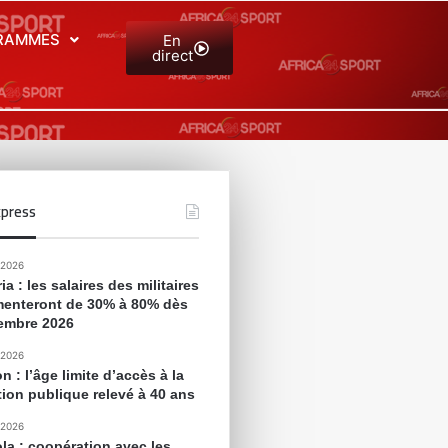
RAMMES
En
direct
press
 2026
ia : les salaires des militaires
enteront de 30% à 80% dès
embre 2026
 2026
 : l’âge limite d’accès à la
tion publique relevé à 40 ans
 2026
la : coopération avec les