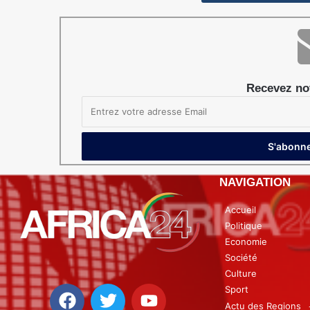
Recevez not
NAVIGATION
Accueil
Politique
Economie
Société
Culture
Sport
Actu des Regions