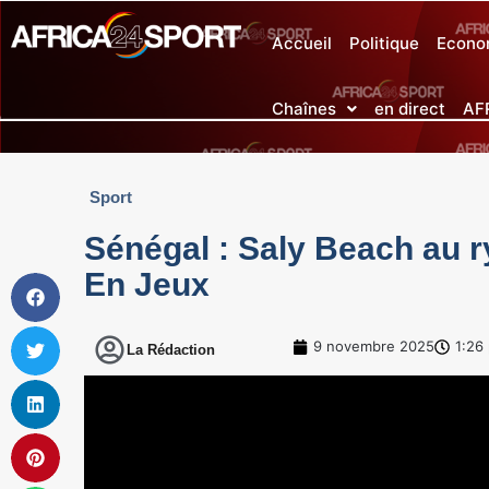
Accueil
Politique
Econo
Chaînes
en direct
AF
Sport
Sénégal : Saly Beach au r
En Jeux
9 novembre 2025
1:26
La Rédaction