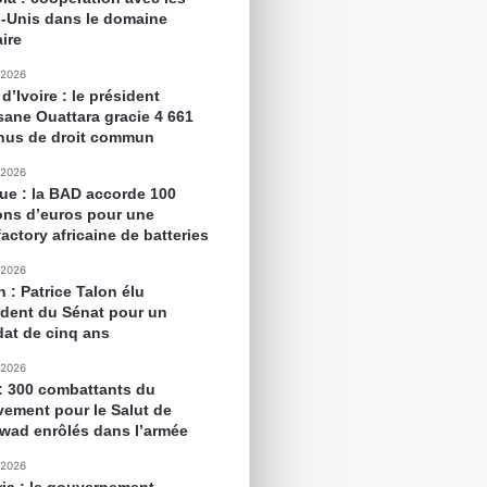
s-Unis dans le domaine
aire
 2026
d’Ivoire : le président
sane Ouattara gracie 4 661
nus de droit commun
 2026
que : la BAD accorde 100
ions d’euros pour une
actory africaine de batteries
 2026
 : Patrice Talon élu
ident du Sénat pour un
at de cinq ans
 2026
 : 300 combattants du
ement pour le Salut de
awad enrôlés dans l’armée
 2026