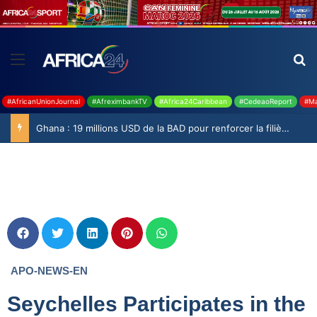
#AfricanUnionJournal
#AfreximbankTV
#Africa24Caribbean
#CedeaoReport
#Ma
Ghana : 19 millions USD de la BAD pour renforcer la filière rizicole
APO-NEWS-EN
Seychelles Participates in the