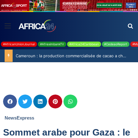
#AfricanUnionJournal
#AfreximbankTV
#Africa24Caribbean
#CedeaoReport
#Ma
Cameroun : la production commercialisée de cacao a chuté de 19,9% durant la saison 2025-2026
NewsExpress
Sommet arabe pour Gaza : le