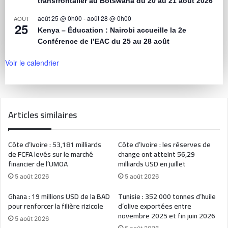
transfrontalier au Botswana du 20 au 21 août 2026
août 25 @ 0h00
-
août 28 @ 0h00
AOÛT
25
Kenya – Éducation : Nairobi accueille la 2e
Conférence de l’EAC du 25 au 28 août
Voir le calendrier
Articles similaires
Côte d’Ivoire : 53,181 milliards
Côte d’Ivoire : les réserves de
de FCFA levés sur le marché
change ont atteint 56,29
financier de l’UMOA
milliards USD en juillet
5 août 2026
5 août 2026
Ghana : 19 millions USD de la BAD
Tunisie : 352 000 tonnes d’huile
pour renforcer la filière rizicole
d’olive exportées entre
novembre 2025 et fin juin 2026
5 août 2026