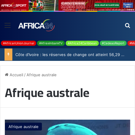
#AfricanUnionJournal
#AfreximbankTV
#Africa24Caribbean
#CedeaoReport
#Ma
Côte d’Ivoire : les réserves de change ont atteint 56,29 milliards USD en juillet
Accueil
/
Afrique australe
Afrique australe
Afrique australe