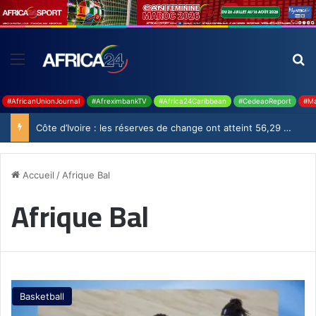
#AfricanUnionJournal
#AfreximbankTV
#Africa24Caribbean
#CedeaoReport
#Ma
Côte d’Ivoire : les réserves de change ont atteint 56,29 milliards USD en juillet
Accueil
/
Afrique Bal
Afrique Bal
Basketball