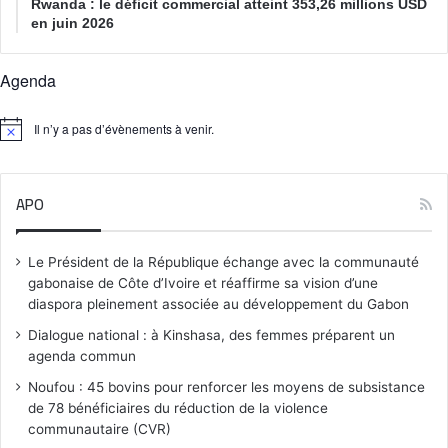
Rwanda : le déficit commercial atteint 353,26 millions USD
en juin 2026
Agenda
Il n’y a pas d’évènements à venir.
N
o
t
i
APO
c
e
Le Président de la République échange avec la communauté
gabonaise de Côte d’Ivoire et réaffirme sa vision d’une
diaspora pleinement associée au développement du Gabon
Dialogue national : à Kinshasa, des femmes préparent un
agenda commun
Noufou : 45 bovins pour renforcer les moyens de subsistance
de 78 bénéficiaires du réduction de la violence
communautaire (CVR)