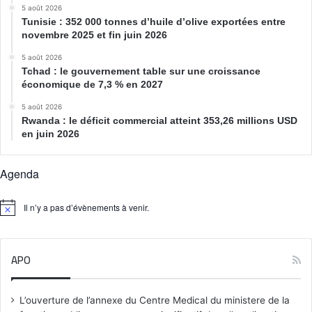
5 août 2026
Tunisie : 352 000 tonnes d’huile d’olive exportées entre
novembre 2025 et fin juin 2026
5 août 2026
Tchad : le gouvernement table sur une croissance
économique de 7,3 % en 2027
5 août 2026
Rwanda : le déficit commercial atteint 353,26 millions USD
en juin 2026
Agenda
Il n’y a pas d’évènements à venir.
N
o
t
i
APO
c
e
L’ouverture de l’annexe du Centre Medical du ministere de la