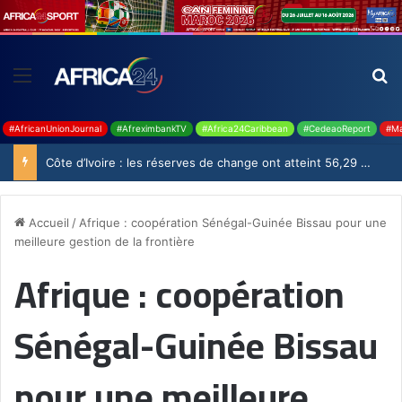
#AfricanUnionJournal
#AfreximbankTV
#Africa24Caribbean
#CedeaoReport
#Ma
Côte d’Ivoire : les réserves de change ont atteint 56,29 milliards USD en juillet
Accueil
/
Afrique : coopération Sénégal-Guinée Bissau pour une
meilleure gestion de la frontière
Afrique : coopération
Sénégal-Guinée Bissau
pour une meilleure