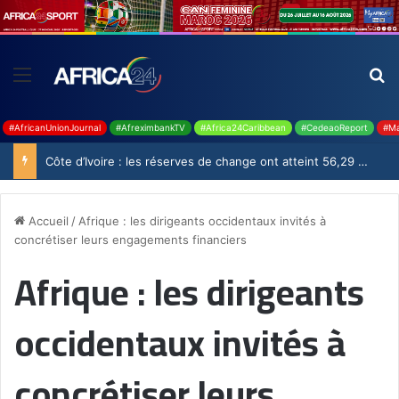
#AfricanUnionJournal
#AfreximbankTV
#Africa24Caribbean
#CedeaoReport
#Ma
Côte d’Ivoire : les réserves de change ont atteint 56,29 milliards USD en juillet
Accueil
/
Afrique : les dirigeants occidentaux invités à
concrétiser leurs engagements financiers
Afrique : les dirigeants
occidentaux invités à
concrétiser leurs