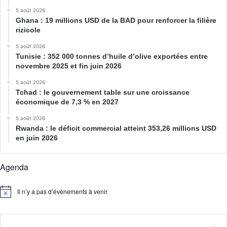
5 août 2026
Ghana : 19 millions USD de la BAD pour renforcer la filière
rizicole
5 août 2026
Tunisie : 352 000 tonnes d’huile d’olive exportées entre
novembre 2025 et fin juin 2026
5 août 2026
Tchad : le gouvernement table sur une croissance
économique de 7,3 % en 2027
5 août 2026
Rwanda : le déficit commercial atteint 353,26 millions USD
en juin 2026
Agenda
Il n’y a pas d’évènements à venir.
N
o
t
i
c