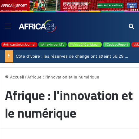
#AfricanUnionJournal
#AfreximbankTV
#Africa24Caribbean
#CedeaoReport
#Ma
Côte d’Ivoire : les réserves de change ont atteint 56,29 milliards USD en juillet
Accueil
/
Afrique : l'innovation et le numérique
Afrique : l'innovation et
le numérique