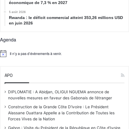
économique de 7,3 % en 2027
5 août 2026
Rwanda : le déficit commercial atteint 353,26 millions USD
en juin 2026
Agenda
Il n’y a pas d’évènements à venir.
N
o
t
i
APO
c
e
DIPLOMATIE : A Abidjan, OLIGUI NGUEMA annonce de
nouvelles mesures en faveur des Gabonais de l’étranger
Construction de la Grande Côte D'ivoire : Le Président
Alassane Ouattara Appelle a la Contribution de Toutes les
Forces Vives de la Nation
Gabon : Visite du Président de la République en Côte d’Ivoire