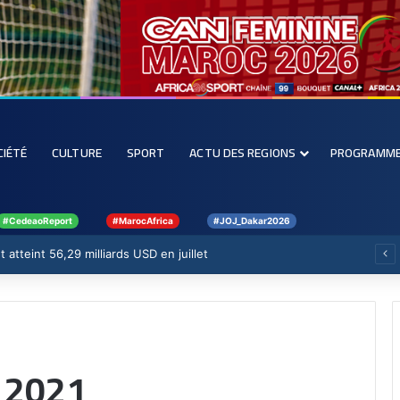
CIÉTÉ
CULTURE
SPORT
ACTU DES REGIONS
PROGRAMM
#CedeaoReport
#MarocAfrica
#JOJ_Dakar2026
 atteint 56,29 milliards USD en juillet
 2021