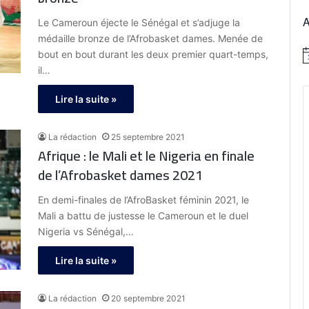
Le Cameroun éjecte le Sénégal et s’adjuge la
médaille bronze de l’Afrobasket dames. Menée de
bout en bout durant les deux premier quart-temps,
N
il…
o
t
i
Lire la suite »
c
e
La rédaction
25 septembre 2021
Afrique : le Mali et le Nigeria en finale
de l’Afrobasket dames 2021
En demi-finales de l’AfroBasket féminin 2021, le
Mali a battu de justesse le Cameroun et le duel
Nigeria vs Sénégal,…
Lire la suite »
La rédaction
20 septembre 2021