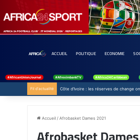
ACCUEIL
POLITIQUE
ECONOMIE
SO
#AfricanUnionJournal
#AfreximbankTV
#Africa24Caribbean
Fil d'actualité
Côte d’Ivoire : les réserves de change ont
Accueil
/
Afrobasket Dames 2021
Afrobasket Dames