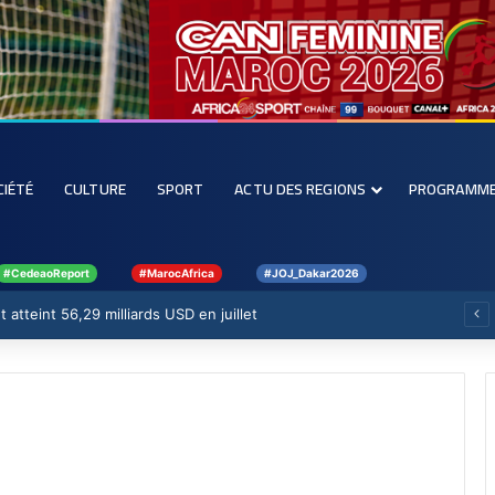
CIÉTÉ
CULTURE
SPORT
ACTU DES REGIONS
PROGRAMM
#CedeaoReport
#MarocAfrica
#JOJ_Dakar2026
 atteint 56,29 milliards USD en juillet