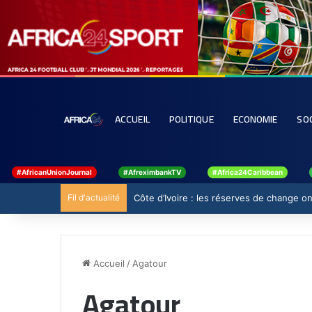
ACCUEIL
POLITIQUE
ECONOMIE
SO
#AfricanUnionJournal
#AfreximbankTV
#Africa24Caribbean
Fil d'actualité
Côte d’Ivoire : les réserves de change ont
Accueil
/
Agatour
Agatour