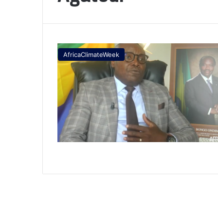
AfricaClimateWeek