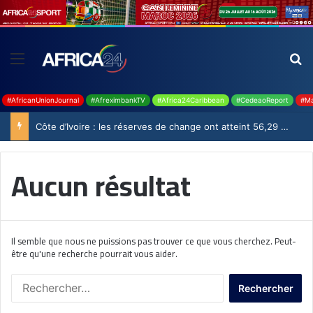
#AfricanUnionJournal
#AfreximbankTV
#Africa24Caribbean
#CedeaoReport
#Ma
Côte d’Ivoire : les réserves de change ont atteint 56,29 milliards USD en juillet
Aucun résultat
Il semble que nous ne puissions pas trouver ce que vous cherchez. Peut-
être qu'une recherche pourrait vous aider.