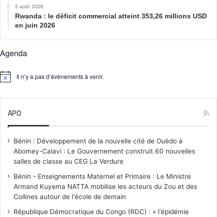
5 août 2026
Rwanda : le déficit commercial atteint 353,26 millions USD
en juin 2026
Agenda
Il n’y a pas d’évènements à venir.
N
o
t
i
APO
c
e
Bénin : Développement de la nouvelle cité de Ouèdo à
Abomey-Calavi : Le Gouvernement construit 60 nouvelles
salles de classe au CEG La Verdure
Bénin - Enseignements Maternel et Primaire : Le Ministre
Armand Kuyema NATTA mobilise les acteurs du Zou et des
Collines autour de l'école de demain
République Démocratique du Congo (RDC) : « l'épidémie