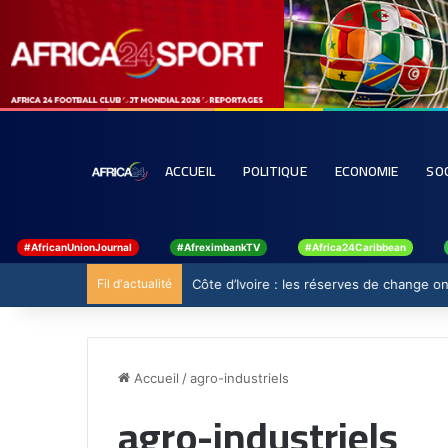
ACCUEIL
POLITIQUE
ECONOMIE
SO
#AfricanUnionJournal
#AfreximbankTV
#Africa24Caribbean
Fil d'actualité
Côte d’Ivoire : les réserves de change ont
Accueil
/
agro-industriels
agro-industriels