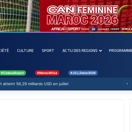
CIÉTÉ
CULTURE
SPORT
ACTU DES REGIONS
PROGRAMM
#CedeaoReport
#MarocAfrica
#JOJ_Dakar2026
 atteint 56,29 milliards USD en juillet