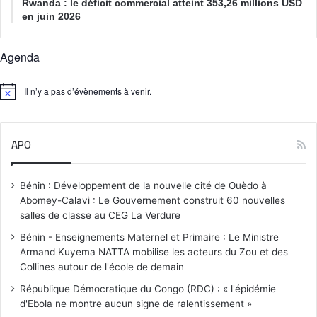
Rwanda : le déficit commercial atteint 353,26 millions USD
en juin 2026
Agenda
Il n’y a pas d’évènements à venir.
N
o
t
i
APO
c
e
Bénin : Développement de la nouvelle cité de Ouèdo à
Abomey-Calavi : Le Gouvernement construit 60 nouvelles
salles de classe au CEG La Verdure
Bénin - Enseignements Maternel et Primaire : Le Ministre
Armand Kuyema NATTA mobilise les acteurs du Zou et des
Collines autour de l'école de demain
République Démocratique du Congo (RDC) : « l'épidémie
d'Ebola ne montre aucun signe de ralentissement »