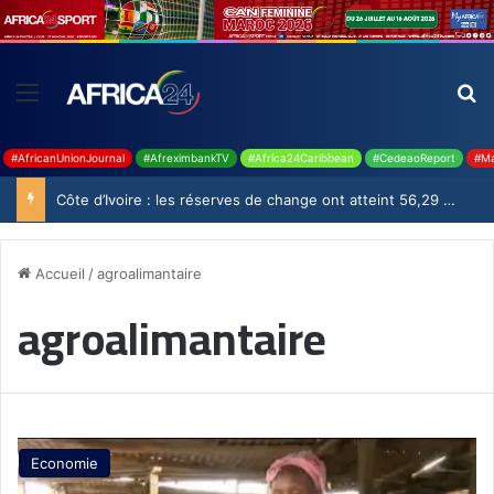
#AfricanUnionJournal
#AfreximbankTV
#Africa24Caribbean
#CedeaoReport
#Ma
Côte d’Ivoire : les réserves de change ont atteint 56,29 milliards USD en juillet
Accueil
/
agroalimantaire
agroalimantaire
Economie