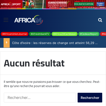
#AfricanUnionJournal
#AfreximbankTV
#Africa24Caribbean
#CedeaoReport
#Ma
Côte d’Ivoire : les réserves de change ont atteint 56,29 milliards USD en juillet
Aucun résultat
Il semble que nous ne puissions pas trouver ce que vous cherchez. Peut-
être qu'une recherche pourrait vous aider.