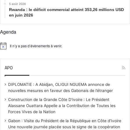
5 août 2026
Rwanda : le déficit commercial atteint 353,26 millions USD
en juin 2026
Agenda
Il n’y a pas d’évènements à venir.
N
o
t
i
APO
c
e
DIPLOMATIE : A Abidjan, OLIGUI NGUEMA annonce de
nouvelles mesures en faveur des Gabonais de l’étranger
Construction de la Grande Côte D'ivoire : Le Président
Alassane Ouattara Appelle a la Contribution de Toutes les
Forces Vives de la Nation
Gabon : Visite du Président de la République en Côte d’Ivoire
Une nouvelle journée placée sous le signe de la coopération