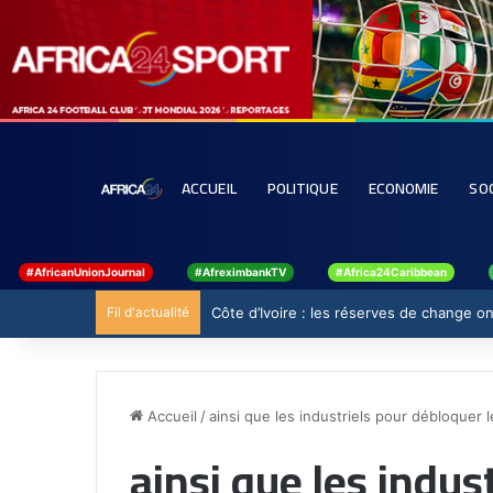
ACCUEIL
POLITIQUE
ECONOMIE
SO
#AfricanUnionJournal
#AfreximbankTV
#Africa24Caribbean
Fil d'actualité
Côte d’Ivoire : les réserves de change ont
Accueil
/
ainsi que les industriels pour débloquer 
ainsi que les indus