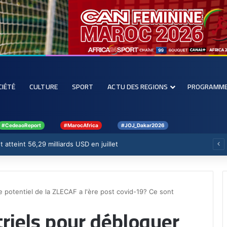
CIÉTÉ
CULTURE
SPORT
ACTU DES REGIONS
PROGRAMM
#CedeaoReport
#MarocAfrica
#JOJ_Dakar2026
 atteint 56,29 milliards USD en juillet
le potentiel de la ZLECAF a l'ère post covid-19? Ce sont
triels pour débloquer