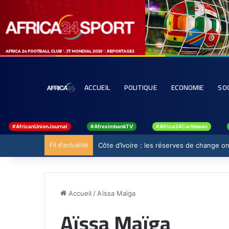
ACCUEIL
POLITIQUE
ECONOMIE
SO
#AfricanUnionJournal
#AfreximbankTV
#Africa24Caribbean
Fil d'actualité
Côte d’Ivoire : les réserves de change ont
Accueil
/
Aïssa Maïga
Aïssa Maïga