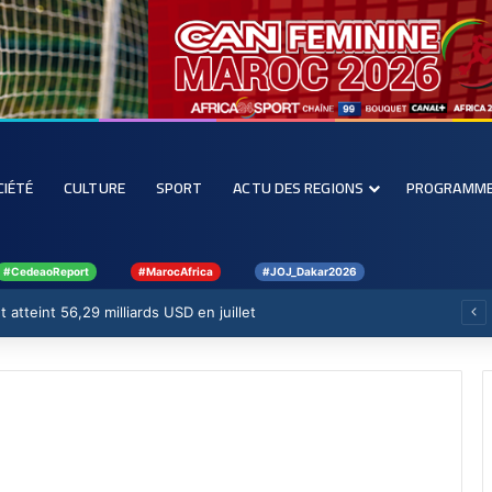
CIÉTÉ
CULTURE
SPORT
ACTU DES REGIONS
PROGRAMM
#CedeaoReport
#MarocAfrica
#JOJ_Dakar2026
 atteint 56,29 milliards USD en juillet