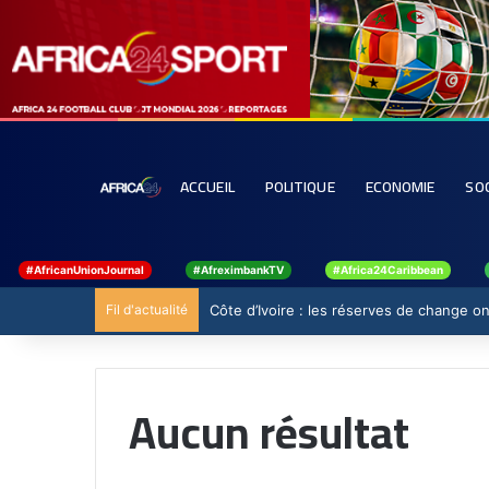
ACCUEIL
POLITIQUE
ECONOMIE
SO
#AfricanUnionJournal
#AfreximbankTV
#Africa24Caribbean
Fil d'actualité
Côte d’Ivoire : les réserves de change ont
Aucun résultat