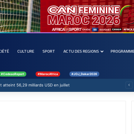
CIÉTÉ
CULTURE
SPORT
ACTU DES REGIONS
PROGRAMM
#CedeaoReport
#MarocAfrica
#JOJ_Dakar2026
 atteint 56,29 milliards USD en juillet