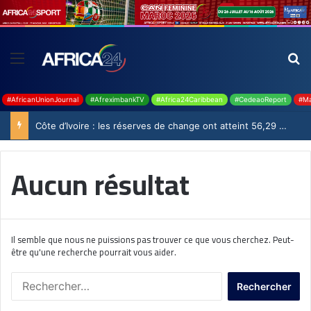
#AfricanUnionJournal
#AfreximbankTV
#Africa24Caribbean
#CedeaoReport
#Ma
Côte d’Ivoire : les réserves de change ont atteint 56,29 milliards USD en juillet
Aucun résultat
Il semble que nous ne puissions pas trouver ce que vous cherchez. Peut-
être qu'une recherche pourrait vous aider.