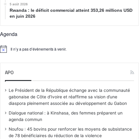
5 août 2026
Rwanda : le déficit commercial atteint 353,26 millions USD
en juin 2026
Agenda
Il n’y a pas d’évènements à venir.
N
o
t
i
APO
c
e
Le Président de la République échange avec la communauté
gabonaise de Côte d’Ivoire et réaffirme sa vision d’une
diaspora pleinement associée au développement du Gabon
Dialogue national : à Kinshasa, des femmes préparent un
agenda commun
Noufou : 45 bovins pour renforcer les moyens de subsistance
de 78 bénéficiaires du réduction de la violence