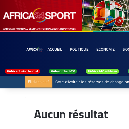
ACCUEIL
POLITIQUE
ECONOMIE
SO
#AfricanUnionJournal
#AfreximbankTV
#Africa24Caribbean
Fil d'actualité
Côte d’Ivoire : les réserves de change ont
Aucun résultat