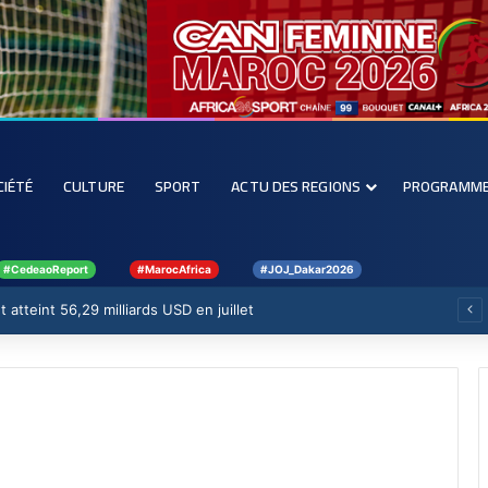
CIÉTÉ
CULTURE
SPORT
ACTU DES REGIONS
PROGRAMM
#CedeaoReport
#MarocAfrica
#JOJ_Dakar2026
 atteint 56,29 milliards USD en juillet