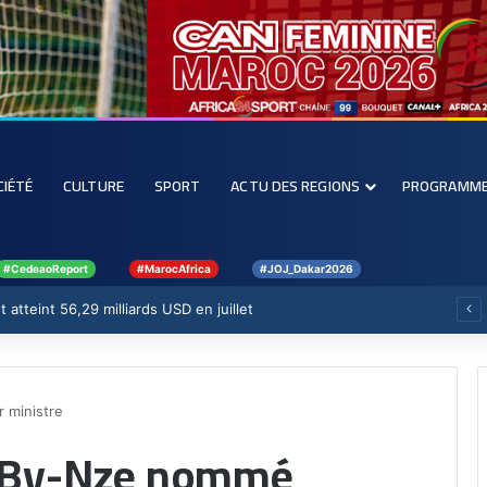
CIÉTÉ
CULTURE
SPORT
ACTU DES REGIONS
PROGRAMM
#CedeaoReport
#MarocAfrica
#JOJ_Dakar2026
 atteint 56,29 milliards USD en juillet
 ministre
e-By-Nze nommé