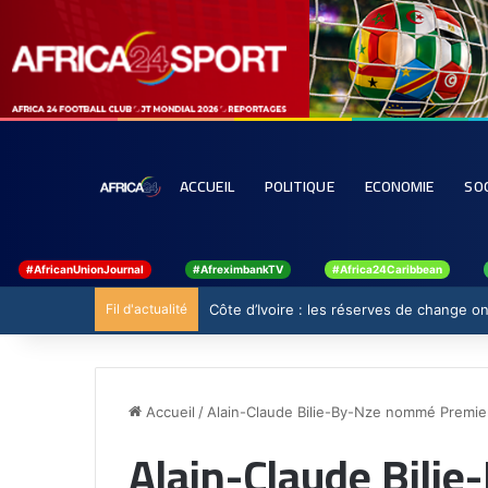
ACCUEIL
POLITIQUE
ECONOMIE
SO
#AfricanUnionJournal
#AfreximbankTV
#Africa24Caribbean
Fil d'actualité
Côte d’Ivoire : les réserves de change ont
Accueil
/
Alain-Claude Bilie-By-Nze nommé Premier
Alain-Claude Bili