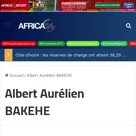
#AfricanUnionJournal
#AfreximbankTV
#Africa24Caribbean
#CedeaoReport
#Ma
Côte d’Ivoire : les réserves de change ont atteint 56,29 milliards USD en juillet
Accueil
/
Albert Aurélien BAKEHE
Albert Aurélien
BAKEHE