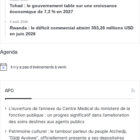
Tchad : le gouvernement table sur une croissance
économique de 7,3 % en 2027
5 août 2026
Rwanda : le déficit commercial atteint 353,26 millions USD
en juin 2026
Agenda
Il n’y a pas d’évènements à venir.
N
o
t
i
APO
c
e
L’ouverture de l’annexe du Centre Medical du ministere de la
fonction publique : un progres significatif dans l’amelioration
des soins destines aux agents publics
Patrimoine culturel : le tambour parleur du peuple Atchedji,
“Djidji Ayokwe”, officiellement presente a ses depositaires