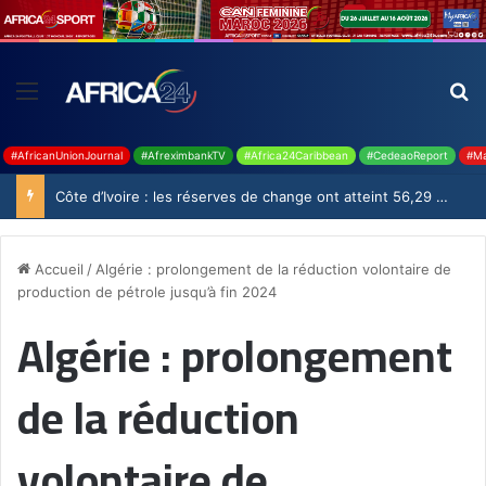
#AfricanUnionJournal
#AfreximbankTV
#Africa24Caribbean
#CedeaoReport
#Ma
Côte d’Ivoire : les réserves de change ont atteint 56,29 milliards USD en juillet
Accueil
/
Algérie : prolongement de la réduction volontaire de
production de pétrole jusqu’à fin 2024
Algérie : prolongement
de la réduction
volontaire de