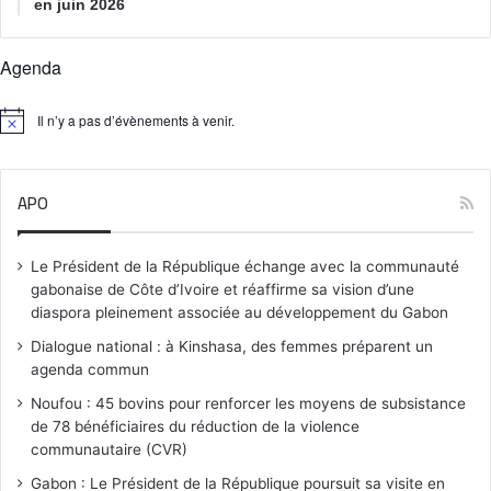
en juin 2026
Agenda
Il n’y a pas d’évènements à venir.
N
o
t
i
APO
c
e
Le Président de la République échange avec la communauté
gabonaise de Côte d’Ivoire et réaffirme sa vision d’une
diaspora pleinement associée au développement du Gabon
Dialogue national : à Kinshasa, des femmes préparent un
agenda commun
Noufou : 45 bovins pour renforcer les moyens de subsistance
de 78 bénéficiaires du réduction de la violence
communautaire (CVR)
Gabon : Le Président de la République poursuit sa visite en