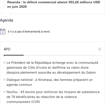
Rwanda : le déficit commercial atteint 353,26 millions USD
en juin 2026
Agenda
Il n’y a pas d’évènements à venir.
N
o
t
i
APO
c
e
Le Président de la République échange avec la communauté
gabonaise de Côte d’Ivoire et réaffirme sa vision d’une
diaspora pleinement associée au développement du Gabon
Dialogue national : à Kinshasa, des femmes préparent un
agenda commun
Noufou : 45 bovins pour renforcer les moyens de subsistance
de 78 bénéficiaires du réduction de la violence
communautaire (CVR)