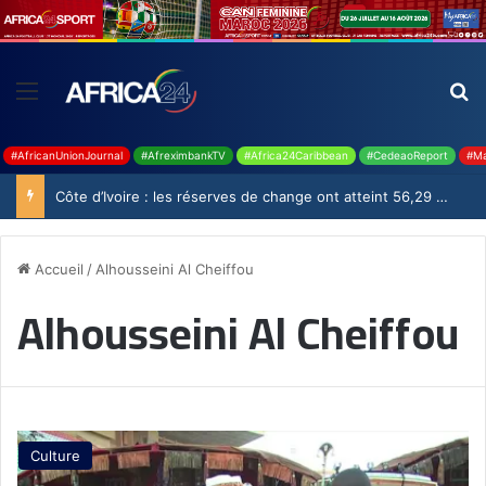
#AfricanUnionJournal
#AfreximbankTV
#Africa24Caribbean
#CedeaoReport
#Ma
Côte d’Ivoire : les réserves de change ont atteint 56,29 milliards USD en juillet
Accueil
/
Alhousseini Al Cheiffou
Alhousseini Al Cheiffou
Culture