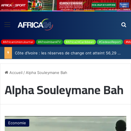
#AfricanUnionJournal
#AfreximbankTV
#Africa24Caribbean
#CedeaoReport
#Ma
Côte d’Ivoire : les réserves de change ont atteint 56,29 milliards USD en juillet
Accueil
/
Alpha Souleymane Bah
Alpha Souleymane Bah
Economie