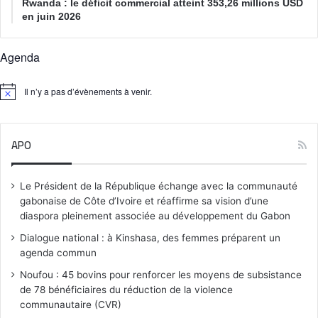
Rwanda : le déficit commercial atteint 353,26 millions USD
en juin 2026
Agenda
Il n’y a pas d’évènements à venir.
N
o
t
i
APO
c
e
Le Président de la République échange avec la communauté
gabonaise de Côte d’Ivoire et réaffirme sa vision d’une
diaspora pleinement associée au développement du Gabon
Dialogue national : à Kinshasa, des femmes préparent un
agenda commun
Noufou : 45 bovins pour renforcer les moyens de subsistance
de 78 bénéficiaires du réduction de la violence
communautaire (CVR)