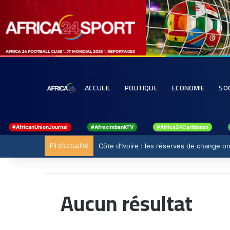
ACCUEIL
POLITIQUE
ECONOMIE
SO
#AfricanUnionJournal
#AfreximbankTV
#Africa24Caribbean
Fil d'actualité
Côte d’Ivoire : les réserves de change ont
Aucun résultat