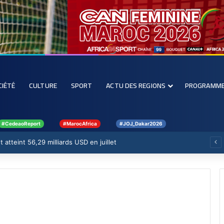
CIÉTÉ
CULTURE
SPORT
ACTU DES REGIONS
PROGRAMM
#CedeaoReport
#MarocAfrica
#JOJ_Dakar2026
 atteint 56,29 milliards USD en juillet