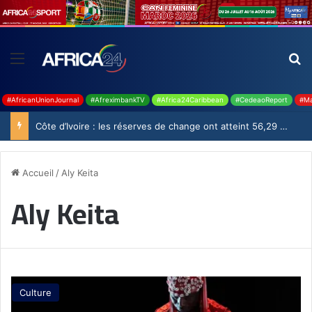
#AfricanUnionJournal
#AfreximbankTV
#Africa24Caribbean
#CedeaoReport
#Ma
Côte d’Ivoire : les réserves de change ont atteint 56,29 milliards USD en juillet
Accueil
/
Aly Keita
Aly Keita
Culture