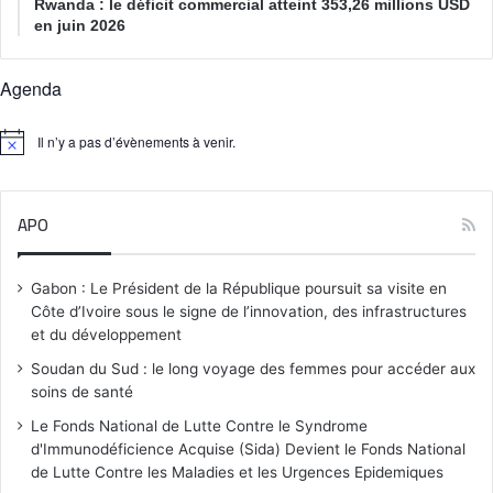
Rwanda : le déficit commercial atteint 353,26 millions USD
en juin 2026
Agenda
Il n’y a pas d’évènements à venir.
N
o
t
i
APO
c
e
Gabon : Le Président de la République poursuit sa visite en
Côte d’Ivoire sous le signe de l’innovation, des infrastructures
et du développement
Soudan du Sud : le long voyage des femmes pour accéder aux
soins de santé
Le Fonds National de Lutte Contre le Syndrome
d'Immunodéficience Acquise (Sida) Devient le Fonds National
de Lutte Contre les Maladies et les Urgences Epidemiques