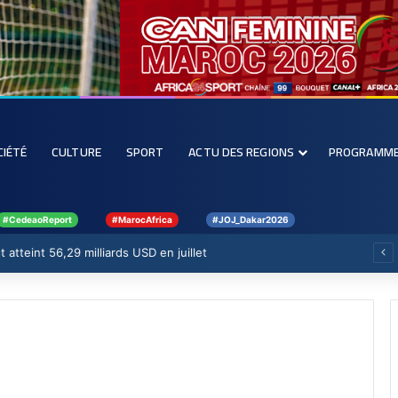
CIÉTÉ
CULTURE
SPORT
ACTU DES REGIONS
PROGRAMM
#CedeaoReport
#MarocAfrica
#JOJ_Dakar2026
 atteint 56,29 milliards USD en juillet