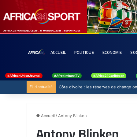
ACCUEIL
POLITIQUE
ECONOMIE
SO
#AfricanUnionJournal
#AfreximbankTV
#Africa24Caribbean
Fil d'actualité
Côte d’Ivoire : les réserves de change ont
Accueil
/
Antony Blinken
Antony Blinken