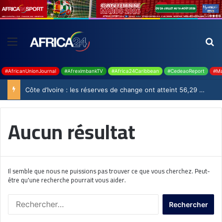
#AfricanUnionJournal
#AfreximbankTV
#Africa24Caribbean
#CedeaoReport
#Ma
Côte d’Ivoire : les réserves de change ont atteint 56,29 milliards USD en juillet
Aucun résultat
Il semble que nous ne puissions pas trouver ce que vous cherchez. Peut-
être qu'une recherche pourrait vous aider.