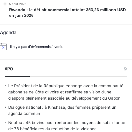
5 août 2026
Rwanda : le déficit commercial atteint 353,26 millions USD
en juin 2026
Agenda
Il n’y a pas d’évènements à venir.
N
o
t
i
APO
c
e
Le Président de la République échange avec la communauté
gabonaise de Côte d’Ivoire et réaffirme sa vision d’une
diaspora pleinement associée au développement du Gabon
Dialogue national : à Kinshasa, des femmes préparent un
agenda commun
Noufou : 45 bovins pour renforcer les moyens de subsistance
de 78 bénéficiaires du réduction de la violence