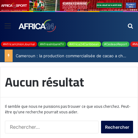
#AfricanUnionJournal
#AfreximbankTV
#Africa24Caribbean
#CedeaoReport
#Ma
Cameroun : la production commercialisée de cacao a chuté de 19,9% durant la saison 2025-2026
Aucun résultat
Il semble que nous ne puissions pas trouver ce que vous cherchez. Peut-
être qu'une recherche pourrait vous aider.