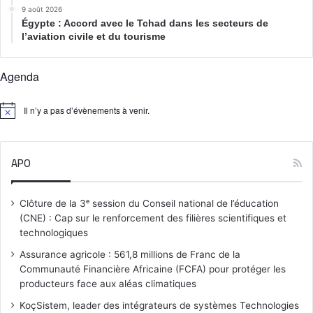
9 août 2026
Égypte : Accord avec le Tchad dans les secteurs de
l’aviation civile et du tourisme
Agenda
Il n’y a pas d’évènements à venir.
N
o
t
i
APO
c
e
Clôture de la 3ᵉ session du Conseil national de l’éducation
(CNE) : Cap sur le renforcement des filières scientifiques et
technologiques
Assurance agricole : 561,8 millions de Franc de la
Communauté Financière Africaine (FCFA) pour protéger les
producteurs face aux aléas climatiques
KoçSistem, leader des intégrateurs de systèmes Technologies