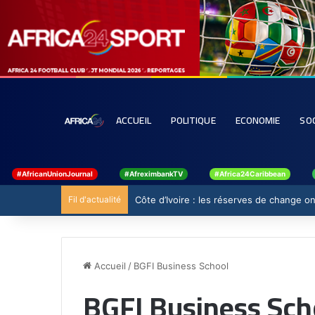
ACCUEIL
POLITIQUE
ECONOMIE
SO
#AfricanUnionJournal
#AfreximbankTV
#Africa24Caribbean
Fil d'actualité
Côte d’Ivoire : les réserves de change ont
Accueil
/
BGFI Business School
BGFI Business Sch