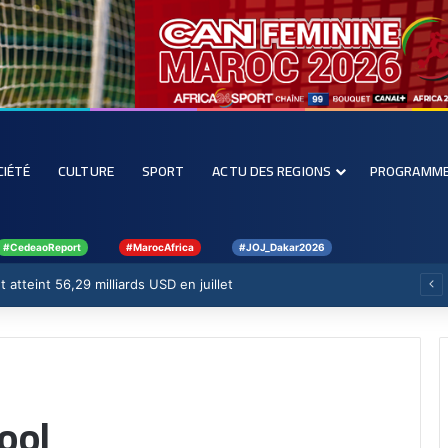
CIÉTÉ
CULTURE
SPORT
ACTU DES REGIONS
PROGRAMM
#CedeaoReport
#MarocAfrica
#JOJ_Dakar2026
 atteint 56,29 milliards USD en juillet
ool