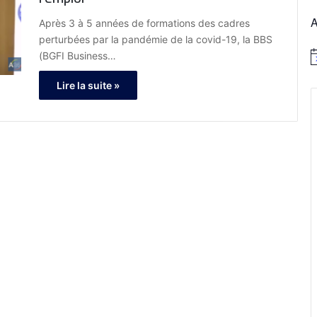
Après 3 à 5 années de formations des cadres
perturbées par la pandémie de la covid-19, la BBS
(BGFI Business…
N
o
t
Lire la suite »
i
c
e