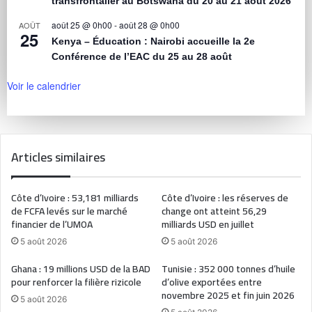
transfrontalier au Botswana du 20 au 21 août 2026
août 25 @ 0h00
-
août 28 @ 0h00
AOÛT
25
Kenya – Éducation : Nairobi accueille la 2e
Conférence de l’EAC du 25 au 28 août
Voir le calendrier
Articles similaires
Côte d’Ivoire : 53,181 milliards
Côte d’Ivoire : les réserves de
de FCFA levés sur le marché
change ont atteint 56,29
financier de l’UMOA
milliards USD en juillet
5 août 2026
5 août 2026
Ghana : 19 millions USD de la BAD
Tunisie : 352 000 tonnes d’huile
pour renforcer la filière rizicole
d’olive exportées entre
novembre 2025 et fin juin 2026
5 août 2026