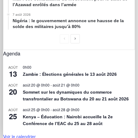
l’Azawad enrôlés dans l’armée
7 août 2026
Nigéria : le gouvernement annonce une hausse de la
solde des militaires jusqu’à 80%
Agenda
0h00
AOÛT
13
Zambie : Élections générales le 13 août 2026
août 20 @ 0h00
-
août 21 @ 0h00
AOÛT
20
Sommet sur les dynamiques du commerce
transfrontalier au Botswana du 20 au 21 août 2026
août 25 @ 0h00
-
août 28 @ 0h00
AOÛT
25
Kenya – Éducation : Nairobi accueille la 2e
Conférence de l’EAC du 25 au 28 août
Voir le calendrier