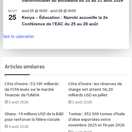
transfrontalier au Botswana du 20 au 21 août 2026
août 25 @ 0h00
-
août 28 @ 0h00
AOÛT
25
Kenya – Éducation : Nairobi accueille la 2e
Conférence de l’EAC du 25 au 28 août
Voir le calendrier
Articles similaires
Côte d’Ivoire : 53,181 milliards
Côte d’Ivoire : les réserves de
de FCFA levés sur le marché
change ont atteint 56,29
financier de l’UMOA
milliards USD en juillet
5 août 2026
5 août 2026
Ghana : 19 millions USD de la BAD
Tunisie : 352 000 tonnes d’huile
pour renforcer la filière rizicole
d’olive exportées entre
novembre 2025 et fin juin 2026
5 août 2026