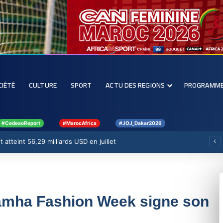
CIÉTÉ
CULTURE
SPORT
ACTU DES REGIONS
PROGRAMM
#CedeaoReport
#MarocAfrica
#JOJ_Dakar2026
 atteint 56,29 milliards USD en juillet
 Samha Fashion Week signe son