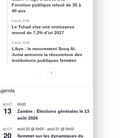
Fonction publique relevé de 35 à
40 ans
5 août 2026
Le Tchad vise une croissance
record de 7,3% d’ici 2027
4 août 2026
Libye : le mouvement Souq Al-
Juma annonce la réouverture des
institutions publiques fermées
Agenda
0h00
AOÛT
13
Zambie : Élections générales le 13
août 2026
août 20 @ 0h00
-
août 21 @ 0h00
AOÛT
20
Sommet sur les dynamiques du