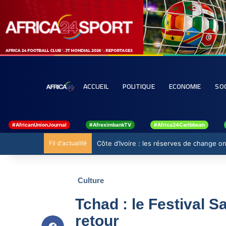
ACCUEIL
POLITIQUE
ECONOMIE
SO
#AfricanUnionJournal
#AfreximbankTV
#Africa24Caribbean
Fil d'actualité
Côte d’Ivoire : les réserves de change ont
Culture
Tchad : le Festival
retour