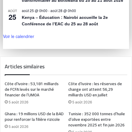
transfrontalier au Botswana du 20 au 21 août 2026
août 25 @ 0h00
-
août 28 @ 0h00
AOÛT
25
Kenya – Éducation : Nairobi accueille la 2e
Conférence de l’EAC du 25 au 28 août
Voir le calendrier
Articles similaires
Côte d’Ivoire : 53,181 milliards
Côte d’Ivoire : les réserves de
de FCFA levés sur le marché
change ont atteint 56,29
financier de l’UMOA
milliards USD en juillet
5 août 2026
5 août 2026
Ghana : 19 millions USD de la BAD
Tunisie : 352 000 tonnes d’huile
pour renforcer la filière rizicole
d’olive exportées entre
novembre 2025 et fin juin 2026
5 août 2026