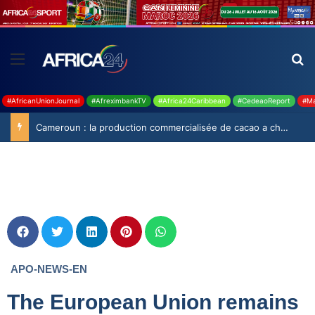
#AfricanUnionJournal
#AfreximbankTV
#Africa24Caribbean
#CedeaoReport
#Ma
Cameroun : la production commercialisée de cacao a chuté de 19,9% durant la saison 2025-2026
APO-NEWS-EN
The European Union remains