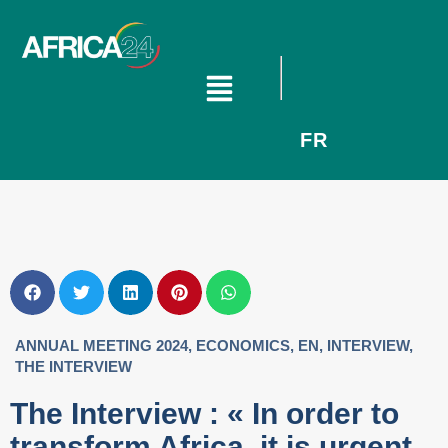
FR
ANNUAL MEETING 2024
,
ECONOMICS
,
EN
,
INTERVIEW
,
THE INTERVIEW
The Interview : « In order to
transform Africa, it is urgent